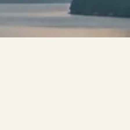
RASKESTE VEI TIL TILBUD
Fyll ut interesseskjemaet
Skjemaet tar 3–4 minutter og gir oss det vi
trenger for å sende et presist tilbud — uten
unødvendige runder frem og tilbake. Vi
svarer innen én arbeidsdag.