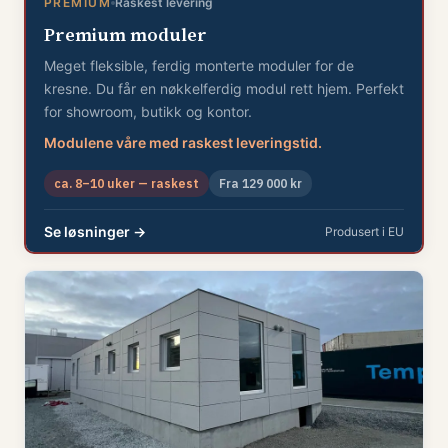
PREMIUM
Raskest levering
Premium moduler
Meget fleksible, ferdig monterte moduler for de
kresne. Du får en nøkkelferdig modul rett hjem. Perfekt
for showroom, butikk og kontor.
Modulene våre med raskest leveringstid.
ca. 8–10 uker — raskest
Fra 129 000 kr
Se løsninger →
Produsert i EU