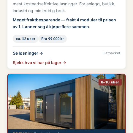
mest kostnadseffektive løsninger. For anlegg, butikk,
industri og midlertidig bruk.
Meget fraktbesparende — frakt 4 moduler til prisen
av 1. Lønner seg å kjøpe flere sammen.
ca. 12 uker
Fra 99 000 kr
Se løsninger →
Flatpakket
Sjekk hva vi har på lager →
8–10 uker